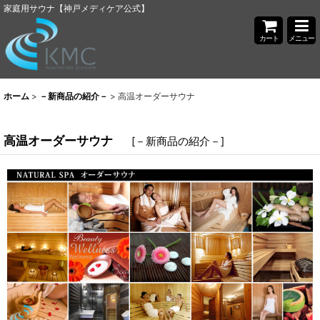
家庭用サウナ【神戸メディケア公式】
カート
メニュー
ホーム
>
－新商品の紹介－
>
高温オーダーサウナ
高温オーダーサウナ
[
－新商品の紹介－
]