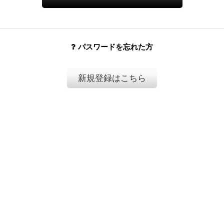
パスワードを忘れた方
新規登録はこちら