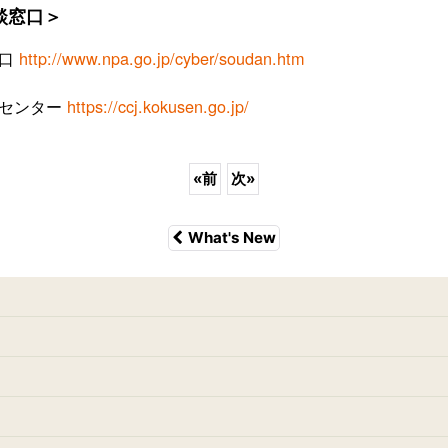
談窓口＞
窓口
http://www.npa.go.jp/cyber/soudan.htm
センター
https://ccj.kokusen.go.jp/
«
前
次
»
What's New