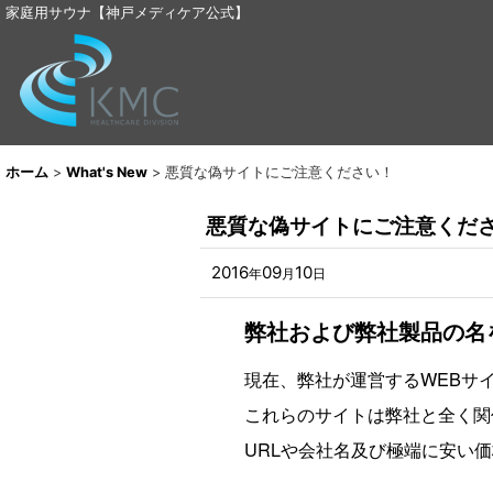
家庭用サウナ【神戸メディケア公式】
ホーム
>
What's New
>
悪質な偽サイトにご注意ください！
悪質な偽サイトにご注意くだ
2016
09
10
年
月
日
弊社および弊社製品の名
現在、弊社が運営するWEBサ
これらのサイトは弊社と全く関
URLや会社名及び極端に安い