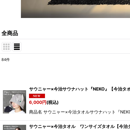
全商品
84
件
表示数
:
並び順
:
サウニャー×今治サウナハット『NEKO』【今治タ
6,000
円
(税込)
商品名 サウニャー×今治タオルサウナハット『NEKO
サウニャー×今治タオル ワンサイズタオル【今治