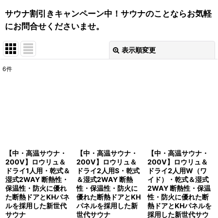
サウナ割引きキャンペーン中！サウナのことならお気軽
にお問合せくださいませ。
表示順変更
閉じる
6
件
表示数
:
並び順
:
絞り込む
【中・高温サウナ・
【中・高温サウナ・
【中・高温サウナ・
200V】ロウリュ＆
200V】ロウリュ＆
200V】ロウリュ＆
ドライ1人用・乾式＆
ドライ2人用S・乾式
ドライ2人用W（ワ
湿式2WAY 断熱性・
＆湿式2WAY 断熱
イド）・乾式＆湿式
保温性・防火に優れ
性・保温性・防火に
2WAY 断熱性・保温
た断熱ドアとKHパネ
優れた断熱ドアとKH
性・防火に優れた断
ルを採用した新世代
パネルを採用した新
熱ドアとKHパネルを
サウナ
世代サウナ
採用した新世代サウ