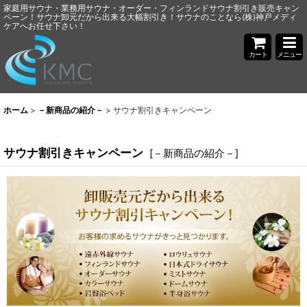
家庭用サウナ・業務用サウナ・オーダー・フィンランドサウナ割引き販売キャン
ペーン！サウナ卸元だから出来る大幅割引き！サウナのことなら(株)神戸メディ
ケアへお任せ下さい！
カート
メニュー
ホーム
>
－新商品の紹介－
>
サウナ割引きキャンペーン
サウナ割引きキャンペーン
[
－新商品の紹介－
]