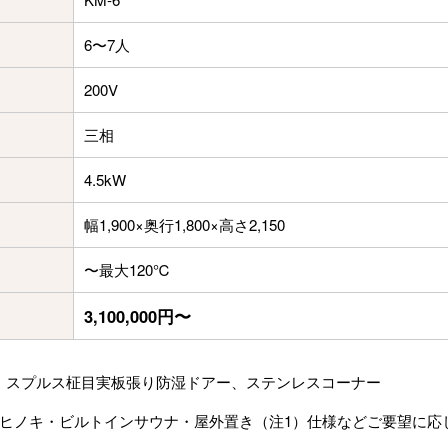
6〜7人
200V
三相
4.5kW
幅1,900×奥行1,800×高さ2,150
〜最大120℃
3,100,000円〜
、スプルス柾目実板張り防湿ドアー、ステンレスコーナー
ヒノキ・ビルトインサウナ・屋外置き（注1）仕様などご要望に応