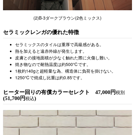
(2)B-3ダークブラウン(2色ミックス)
セラミックレンガの優れた特徴
セラミックスのタイルは重厚で高級感がある。
熱を加えると遠赤外線が発生します。
皮膚との接地面積が少なく触れた際に火傷し難い。
焼き物なので耐熱温度は約500℃です。
1枚約140gと超軽量な為、構造体に負荷を掛けない。
1250℃で焼成し比重は約0.85です。
ヒーター回りの有償カラーセレクト 47,000円
税別
(51,700円
)
税込