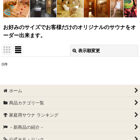
お好みのサイズでお客様だけのオリジナルのサウナをオ
ーダー出来ます。
表示順変更
閉じる
0
件
表示数
:
並び順
:
ホーム
絞り込む
商品カテゴリ一覧
家庭用サウナ ランキング
－新商品の紹介－
公式ＨＰ・リンク