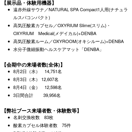
【展示品・体験用機器】
遠赤外線サウナ／NATURAL SPA Compact1人用(ナチュラ
ルスパコンパクト)
高気圧酸素カプセル／OXYRIUM Slime(スリム)・
OXYRIUM Medical(メデイカル)+DENBA
高気圧酸素ルーム／OXYROOM(オキシルーム)+DENBA
水分子微細振動ヘルスケアマット「DENBA」
【会期中の来場者数(全体)】
8月2日（水） 14,751名
8月3日（木） 12,607名
8月4日（金） 12,598名
3日間合計 39,956名
【弊社ブース来場者数・体験数等】
名刺交換枚数 83枚
酸素カプセル体験者数 75件