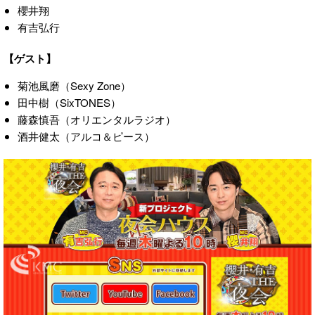
櫻井翔
有吉弘行
【ゲスト】
菊池風磨（Sexy Zone）
田中樹（SixTONES）
藤森慎吾（オリエンタルラジオ）
酒井健太（アルコ＆ピース）