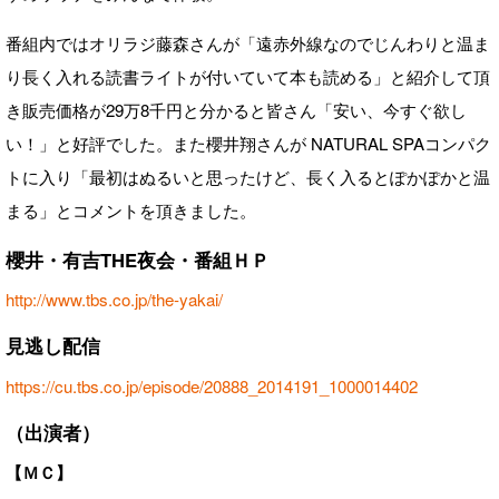
番組内ではオリラジ藤森さんが「遠赤外線なのでじんわりと温ま
り長く入れる読書ライトが付いていて本も読める」と紹介して頂
き販売価格が29万8千円と分かると皆さん「安い、今すぐ欲し
い！」と好評でした。また櫻井翔さんが NATURAL SPAコンパク
トに入り「最初はぬるいと思ったけど、長く入るとぽかぽかと温
まる」とコメントを頂きました。
櫻井・有吉THE夜会・番組ＨＰ
http://www.tbs.co.jp/the-yakai/
見逃し配信
https://cu.tbs.co.jp/episode/20888_2014191_1000014402
（出演者）
【ＭＣ】